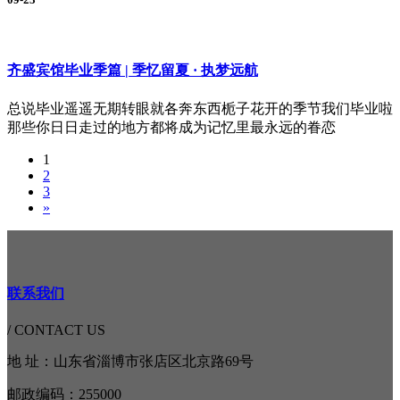
齐盛宾馆毕业季篇 | 季忆留夏 · 执梦远航
总说毕业遥遥无期转眼就各奔东西栀子花开的季节我们毕业啦
那些你日日走过的地方都将成为记忆里最永远的眷恋
1
2
3
»
联系我们
/ CONTACT US
地 址：山东省淄博市张店区北京路69号
邮政编码：255000