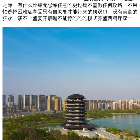
之际！有什么比肆无忌惮任意吃更过瘾不需做任何攻略，不用
怕选择困难症享受只有自助餐才能带来的爽双11，没有美食的
狂欢，谈不上盛宴开启嘴不能停吃吃吃模式齐盛西餐厅双十