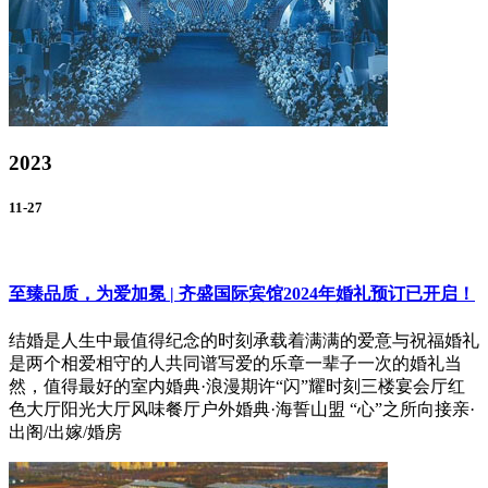
2023
11-27
至臻品质，为爱加冕 | 齐盛国际宾馆2024年婚礼预订已开启！
结婚是人生中最值得纪念的时刻承载着满满的爱意与祝福婚礼
是两个相爱相守的人共同谱写爱的乐章一辈子一次的婚礼当
然，值得最好的室内婚典·浪漫期许“闪”耀时刻三楼宴会厅红
色大厅阳光大厅风味餐厅户外婚典·海誓山盟 “心”之所向接亲·
出阁/出嫁/婚房