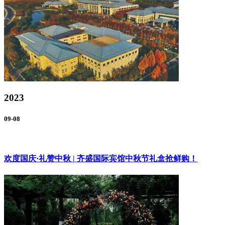
2023
09-08
欢度国庆·礼赞中秋 | 齐盛国际宾馆中秋节礼盒抢鲜购！